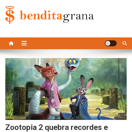
Skip
to
content
Bendita Grana
zootopia 2 quebra recordes e