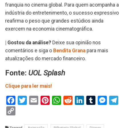
franquia no cinema global. Para quem acompanha a
indústria do entretenimento, o sucesso expressivo
reafirma o peso que grandes estúdios ainda
exercem na economia cinematográfica.
| Gostou da análise?
Deixe sua opinião nos
comentários e siga o
Bendita Grana
para mais
atualizações do mercado financeiro.
Fonte:
UOL Splash
Clique para ler mais!
Facebook
Twitter
Email
Pinterest
WhatsApp
Reddit
LinkedIn
Tumblr
Mess
Te
Copy
Link
Tagged
Animação
Bilheteria Global
Disney