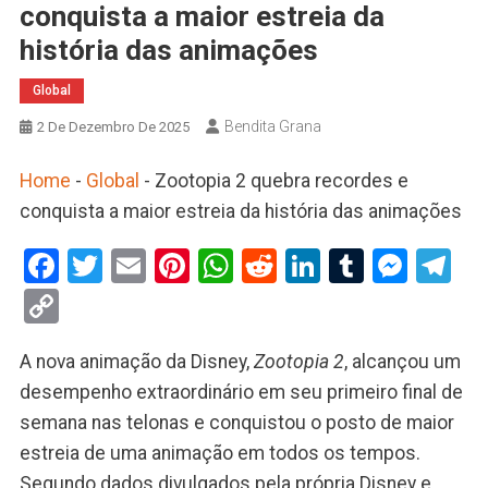
conquista a maior estreia da
história das animações
Global
Bendita Grana
2 De Dezembro De 2025
Home
-
Global
-
Zootopia 2 quebra recordes e
conquista a maior estreia da história das animações
Facebook
Twitter
Email
Pinterest
WhatsApp
Reddit
LinkedIn
Tumblr
Mess
Te
Copy
Link
A nova animação da Disney,
Zootopia 2
, alcançou um
desempenho extraordinário em seu primeiro final de
semana nas telonas e conquistou o posto de maior
estreia de uma animação em todos os tempos.
Segundo dados divulgados pela própria Disney e