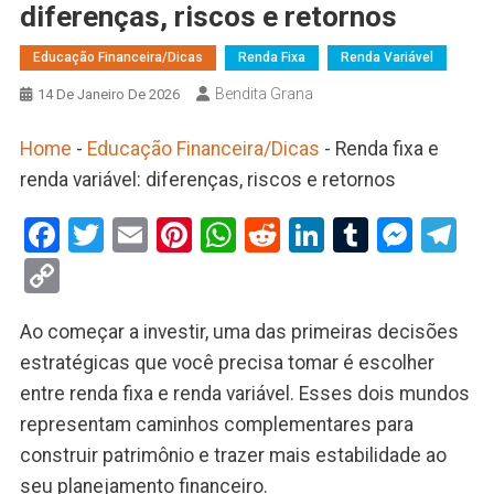
diferenças, riscos e retornos
Educação Financeira/Dicas
Renda Fixa
Renda Variável
Bendita Grana
14 De Janeiro De 2026
Home
-
Educação Financeira/Dicas
-
Renda fixa e
renda variável: diferenças, riscos e retornos
Facebook
Twitter
Email
Pinterest
WhatsApp
Reddit
LinkedIn
Tumblr
Mess
Te
Copy
Link
Ao começar a investir, uma das primeiras decisões
estratégicas que você precisa tomar é escolher
entre renda fixa e renda variável. Esses dois mundos
representam caminhos complementares para
construir patrimônio e trazer mais estabilidade ao
seu planejamento financeiro.