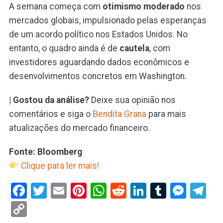
A semana começa com
otimismo moderado
nos
mercados globais, impulsionado pelas esperanças
de um acordo político nos Estados Unidos. No
entanto, o quadro ainda é de
cautela
, com
investidores aguardando dados econômicos e
desenvolvimentos concretos em Washington.
| Gostou da análise?
Deixe sua opinião nos
comentários e siga o
Bendita Grana
para mais
atualizações do mercado financeiro.
Fonte: Bloomberg
Clique para ler mais!
Facebook
Twitter
Email
Pinterest
WhatsApp
Reddit
LinkedIn
Tumblr
Mess
Te
Copy