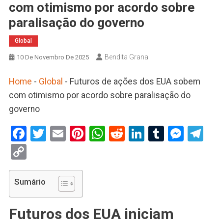
com otimismo por acordo sobre
paralisação do governo
Global
Bendita Grana
10 De Novembro De 2025
Home
-
Global
-
Futuros de ações dos EUA sobem
com otimismo por acordo sobre paralisação do
governo
Facebook
Twitter
Email
Pinterest
WhatsApp
Reddit
LinkedIn
Tumblr
Mess
Te
Copy
Link
Sumário
Futuros dos EUA iniciam