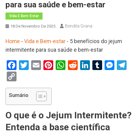
para sua saúde e bem-estar
Vida E Bem-Estar
Bendita Grana
18 De Novembro De 2025
Home
-
Vida e Bem-estar
-
5 benefícios do jejum
intermitente para sua saúde e bem-estar
Facebook
Twitter
Email
Pinterest
WhatsApp
Reddit
LinkedIn
Tumblr
Mess
Te
Copy
Link
Sumário
O que é o Jejum Intermitente?
Entenda a base científica