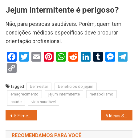
Jejum intermitente é perigoso?
Não, para pessoas saudáveis. Porém, quem tem
condições médicas específicas deve procurar
orientação profissional.
Facebook
Twitter
Email
Pinterest
WhatsApp
Reddit
LinkedIn
Tumblr
Mess
Te
Copy
Link
Tagged
bem-estar
benefícios do jejum
emagrecimento
jejum intermitente
metabolismo
saúde
vida saudável
Navegação
5 Filmes Sobre Finanças Que Todo Investidor Precisa Assistir
5 Ideias Simples para Aumentar a Renda
de
RECOMENDAMOS PARA VOCÊ