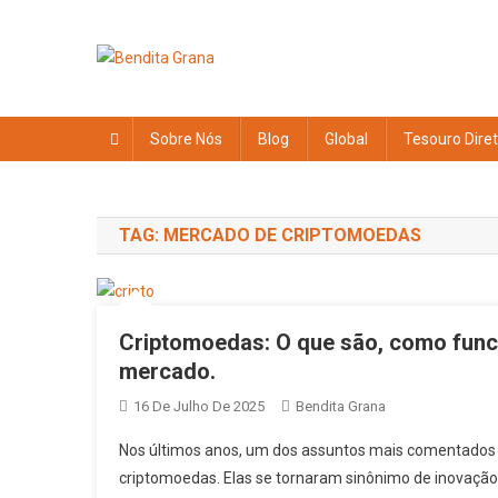
Skip
to
content
Bendita Grana
Sobre Nós
Blog
Global
Tesouro Dire
TAG:
MERCADO DE CRIPTOMOEDAS
Criptomoedas:
O
que são, como func
mercado.
16 De Julho De 2025
Bendita Grana
Nos últimos anos, um dos assuntos mais comentados n
criptomoedas. Elas se tornaram sinônimo de inovação,